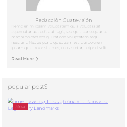
Redacción Guatevisión
Nemo enim ipsam voluptatem quia voluptas sit
aspernatur aut odit aut fugit, sed quia consequuntur
magni dolores eos qui ratione voluptatem sequi
nesciunt. Neque porro quisquam est, qui dolorem
ipsum quia dolor sit amet, consectetur, adipisci velit...
Read More
popular postS
Africa