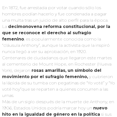
En 1872, fue arrestada por votar cuando sólo los
hombres podían hacerlo y fue condenada a pagar
una multa tras un juicio de alto perfil para la época.
La
decimonovena reforma constitucional, por la
que se reconoce el derecho al sufragio
femenino
, es popularmente conocida como la
“cláusula Anthony”, aunque la activista que la inspiró
nunca llegó a ver su aprobación, en 1920.
Centenares de ciudadanos que llegaron este martes
al cementerio de Mount Hope, en Rochester (Nueva
York), dejaron
rosas amarillas, un símbolo del
movimiento por el sufragio femenino,
y cubrieron
la lápida de su tumba con pegatinas de “Yo voté” y “Yo
voté hoy”que se reparten a quienes concurren a las
urnas.
Más de un siglo después de la muerte de Anthony, en
1906, Estados Unidos podría marcar hoy un
nuevo
hito en la igualdad de género en la política
si sus