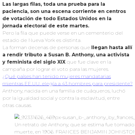
Las largas filas, toda una prueba para la
paciencia, son una escena corriente en centros
de votación de todo Estados Unidos en la
jornada electoral de este martes.
Pero la fila que puede verse en un cementerio del
estado de Nueva York es distinta.
La forman decenas de personas que
llegan hasta allí
a rendir tributo a Susan B. Anthony, una activista
y feminista del siglo XIX
que fue clave en la
campaña por lograr el voto para las mujeres.
¿Qué países han tenido mujeres mandatarias
mientras EE.UU. elegía a 43 hombres para presidente?
Anthony, nacida en una familia de cuáqueros, luchó
por la igualdad social y contra la esclavitud, entre
otras causas.
Un retrato de Anthony, que se estima fue tomado
muerte, en 1906. FRANCES BENJAMIN JOHNST