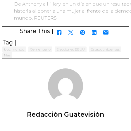
De Anthony a Hillary, en un día en que un resulta
historia al poner a una mujer al frente de la dem
mundo. REUTERS
Share This |
Tag |
bbc mundo
Cementerio
Elecciones EEUU
Estadounidenses
filas
Redacción Guatevisión