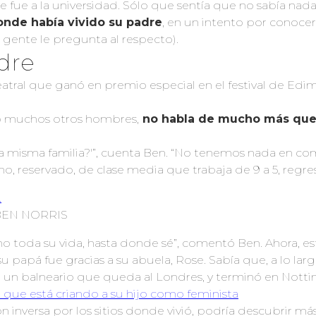
e fue a la universidad. Sólo que sentía que no sabía nada
donde había vivido su padre
, en un intento por conocer
 gente le pregunta al respecto).
adre
atral que ganó en premio especial en el festival de Edim
mo muchos otros hombres,
no habla de mucho más que 
 misma familia?'”, cuenta Ben. “No tenemos nada en com
no, reservado, de clase media que trabaja de 9 a 5, regre
. BEN NORRIS
o toda su vida, hasta donde sé”, comentó Ben. Ahora, es
u papá fue gracias a su abuela, Rose. Sabía que, a lo lar
, un balneario que queda al Londres, y terminó en Nottin
 que está criando a su hijo como feminista
n inversa por los sitios donde vivió, podría descubrir más 