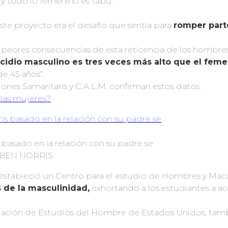
y todo lo femenino es tabú”.
este proyecto era el desafío que sentía para
romper part
peores consecuencias de esta reticencia de los hombres
icidio masculino es tres veces más alto que el fem
e 45 años”.
ciones Samaritans y C.A.L.M. confirman estos datos.
las mujeres?
basado en la relación con su padre se
a”. BEN NORRIS
estableció un Centro para el estudio de Hombres y Macu
s de la masculinidad,
exhortando a los estudiantes a a
ciación de Estudios del Hombre de Estados Unidos, tamb