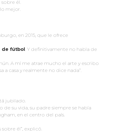
 sobre él.
lo mejor.
burgo, en 2015, que le ofrece
de fútbol
. Y definitivamente no habla de
ún. A mí me atrae mucho el arte y escribo
sa a casa y realmente no dice nada”.
tá jubilado.
go de su vida, su padre siempre se había
gham, en el centro del país.
sobre él”, explicó.