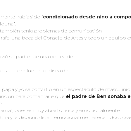
mente había sido “
condicionado desde niño a compo
alguna”.
o también tenía problemas de comunicación.
grafo, una beca del Consejo de Artes y todo un equipo c
vió su padre fue una odisea de
bre papá y yo se convirtió en un espectáculo de masculinid
función para comentarle que
el padre de Ben sonaba 
”.
amá”, pues es muy abierto física y emocionalmente.
ía y la disponibilidad emocional me parecen dos cosa