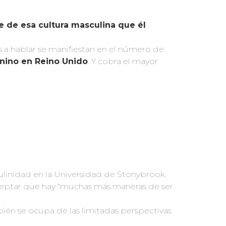
e de esa cultura masculina que él
 a hablar se manifiestan en el número de
enino en Reino Unido
. Y cobra el mayor
linidad en la Universidad de Stonybrook.
ceptar que hay “muchas más maneras de ser
ién se ocupa de las limitadas perspectivas