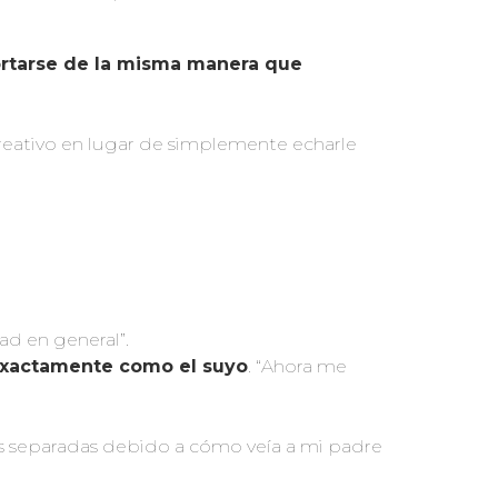
rtarse de la misma manera que
reativo en lugar de simplemente echarle
ad en general”.
exactamente como el suyo
. “Ahora me
s separadas debido a cómo veía a mi padre