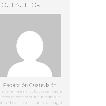
BOUT AUTHOR
Redacción Guatevisión
mo enim ipsam voluptatem quia
uptas sit aspernatur aut odit aut
it, sed quia consequuntur magni