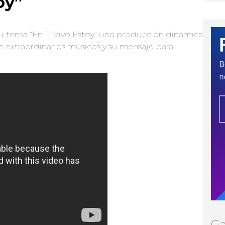
oy”
 tema “En Ti Vivo Estoy” una producción dinámica
extraordinarios músicos y su mensaje para
Ga