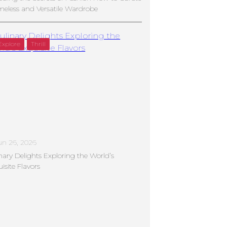
meless and Versatile Wardrobe
Explore
Thrill
un 26, 2026
nary Delights Exploring the World’s
isite Flavors