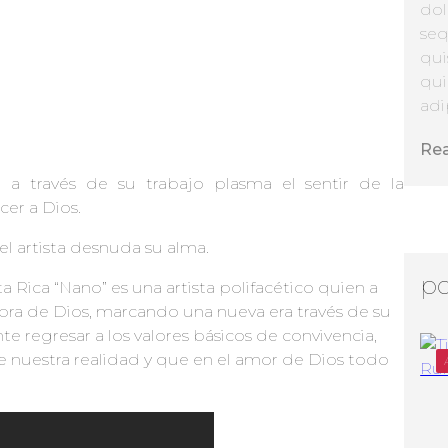
dol
seq
qui
qui
adip
Re
 través de su trabajo plasma el sentir de la
cer a Dios.
 el artista desnuda su alma.
po
a Rica “Nano” es una artista polifacético quien a
labra de Dios, marcando una nueva era través de su
te regresar a los valores básicos de convivencia,
 nuestra realidad y que en el amor de Dios todo