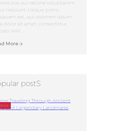
ores eos qui ratione voluptatem
ui nesciunt. Neque porro
squam est, qui dolorem ipsum
a dolor sit amet, consectetur,
isci velit...
ad More
pular postS
Africa