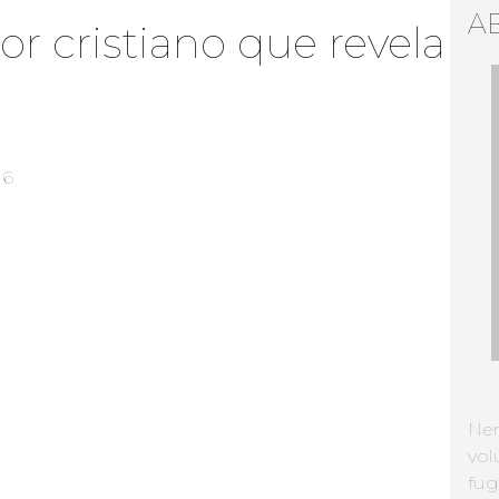
A
r cristiano que revela
16
Ne
vol
fug