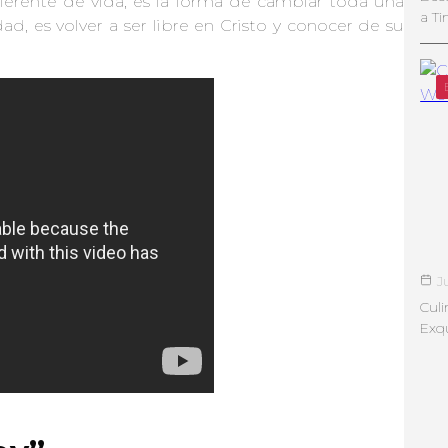
iferente de vida, es la forma de cambiar toda una
a Ti
d, es volver a ser libre en Cristo y conocer de su
J
Culi
Exqu