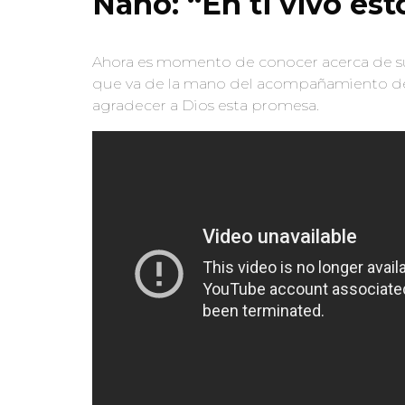
Nano: “En ti vivo est
Ahora es momento de conocer acerca de su
que va de la mano del acompañamiento de 
agradecer a Dios esta promesa.