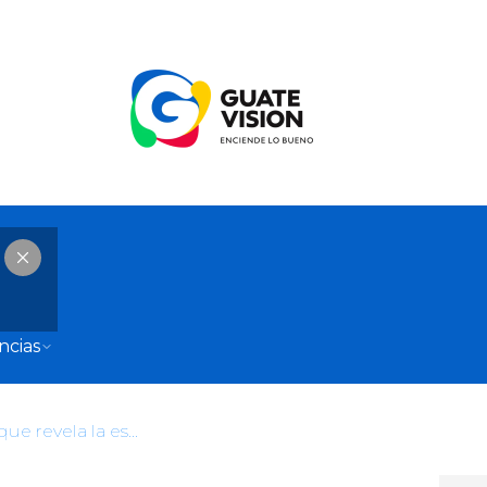
ncias
“Nano” el compositor cristiano que revela la esencia de Dios