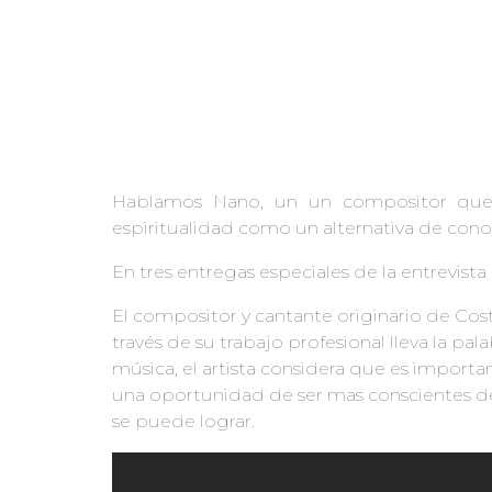
Hablamos Nano, un un compositor que a
espiritualidad como un alternativa de cono
En tres entregas especiales de la entrevista
El compositor y cantante originario de Cost
través de su trabajo profesional lleva la pa
música, el artista considera que es importan
una oportunidad de ser mas conscientes de
se puede lograr.