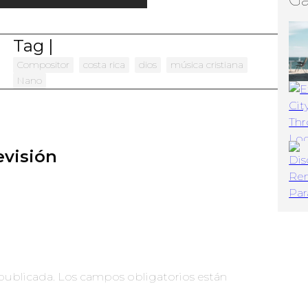
Tag |
Compositor
costa rica
dios
música cristiana
Nano
visión
publicada.
Los campos obligatorios están