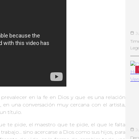
J
Tim
Leg
s prevalecer en la fe en Dios y que es una relación
 en una conversación muy cercana con el artista,
un título.
 te pide, el maestro que te pide, el que le falta
J
 trabajo… sino acercarse a Dios como sus hijos, para
Deco