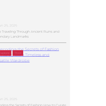
un 26, 2026
e Traveling Through Ancient Ruins and
endary Landmarks
Explore
Thrill
un 26, 2026
ding the Secrets of Fashion How to Curate