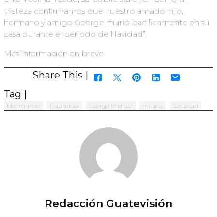
tristeza confirmamos que nuestro amado hijo,
hermano y amigo George murió pacíficamente en su
casa durante el periodo de Navidad”.
Más información en breve.
Share This |
Tag |
bbc mundo
Farandula
George Michael
música
Sociedad
Redacción Guatevisión