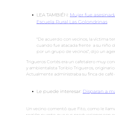
LEA TAMBIÉN:
Mujer fue asesinad
Escuela Rural Las Golondrinas
“De acuerdo con vecinos, la víctima te
cuando fue atacada frente a su niño de 
por un grupo de vecinos”, dijo un age
Trigueros Cortés era un cafetalero muy cono
y ambientalista Toribio Trigueros, originari
Actualmente administraba su finca de café q
Le puede interesar:
Disparan a ma
Un vecino comentó que Fito, como le llamab
región puesto que sus producciones son e