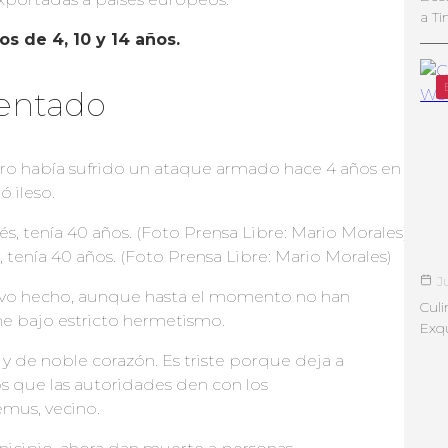
a Ti
os de 4, 10 y 14 años.
tentado
ero había sufrido un ataque armado hace 4 años en
ó ileso.
 tenía 40 años. (Foto Prensa Libre: Mario Morales)
J
uevo hecho, aunque hasta el momento no han
Culi
ne bajo estricto hermetismo.
Exqu
y de noble corazón. Es triste porque deja a
os que las autoridades den con los
emus, vecino.