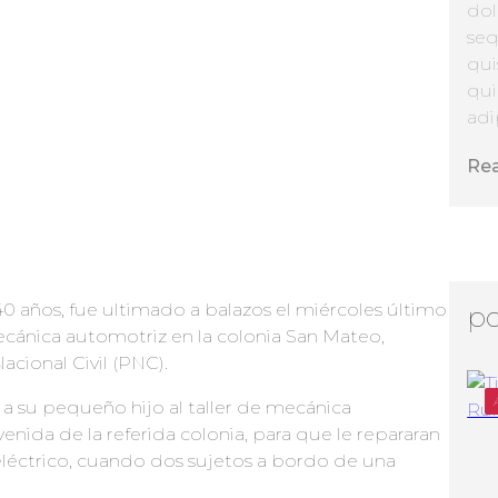
dol
seq
qui
qui
adip
Re
40 años, fue ultimado a balazos el miércoles último
po
mecánica automotriz en la colonia San Mateo,
acional Civil (PNC).
 a su pequeño hijo al taller de mecánica
venida de la referida colonia, para que le repararan
eléctrico, cuando dos sujetos a bordo de una