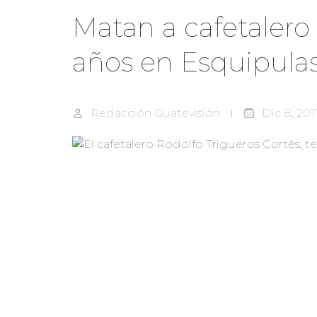
Matan a cafetalero 
años en Esquipula
Redacción Guatevisión
Dic 8, 201