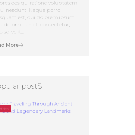
ores eos qui ratione voluptatem
ui nesciunt. Neque porro
squam est, qui dolorem ipsum
a dolor sit amet, consectetur,
isci velit...
ad More
pular postS
Africa