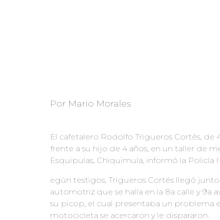
Por Mario Morales
El cafetalero Rodolfo Trigueros Cortés, de 
frente a su hijo de 4 años, en un taller de 
Esquipulas, Chiquimula, informó la Policía N
egún testigos, Trigueros Cortés llegó junto
automotriz que se halla en la 8a calle y 9a a
su picop, el cual presentaba un problema 
motocicleta se acercaron y le dispararon.