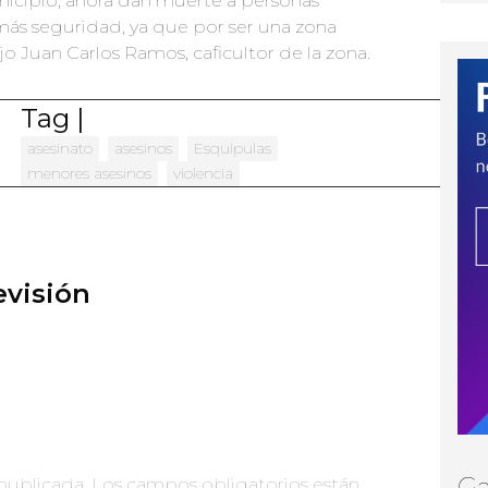
municipio, ahora dan muerte a personas
 más seguridad, ya que por ser una zona
ijo Juan Carlos Ramos, caficultor de la zona.
Tag |
asesinato
asesinos
Esquipulas
menores asesinos
violencia
visión
Ga
publicada.
Los campos obligatorios están