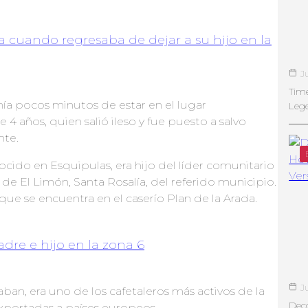
a cuando regresaba de dejar a su hijo en la
J
Tim
nía pocos minutos de estar en el lugar
Leg
4 años, quien salió ileso y fue puesto a salvo
nte.
cido en Esquipulas, era hijo del líder comunitario
o de El Limón, Santa Rosalía, del referido municipio.
ue se encuentra en el caserío Plan de la Arada.
dre e hijo en la zona 6
J
an, era uno de los cafetaleros más activos de la
Deco
xportadas a países europeos.