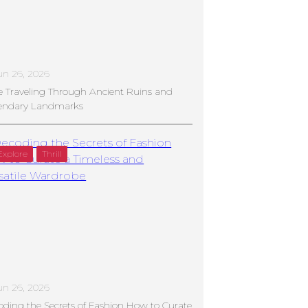
un 26, 2026
e Traveling Through Ancient Ruins and
endary Landmarks
Explore
Thrill
un 26, 2026
ding the Secrets of Fashion How to Curate