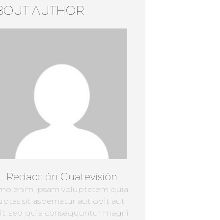
BOUT AUTHOR
Redacción Guatevisión
mo enim ipsam voluptatem quia
uptas sit aspernatur aut odit aut
it, sed quia consequuntur magni