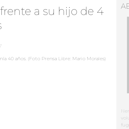
A
frente a su hijo de 4
s
7
Ne
vol
fug