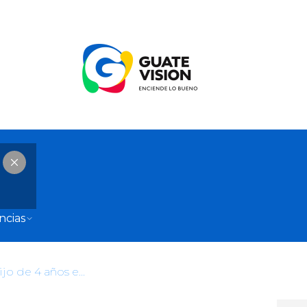
ncias
Matan a cafetalero frente a su hijo de 4 años en Esquipulas