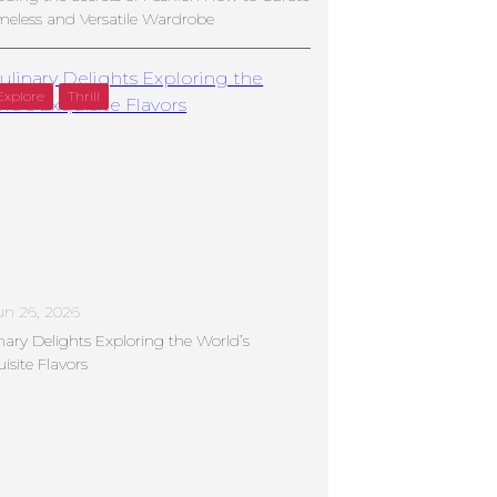
meless and Versatile Wardrobe
Explore
Thrill
un 26, 2026
nary Delights Exploring the World’s
isite Flavors