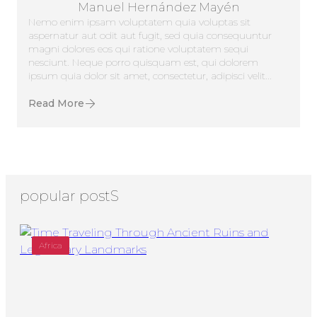
Manuel Hernández Mayén
Nemo enim ipsam voluptatem quia voluptas sit
aspernatur aut odit aut fugit, sed quia consequuntur
magni dolores eos qui ratione voluptatem sequi
nesciunt. Neque porro quisquam est, qui dolorem
ipsum quia dolor sit amet, consectetur, adipisci velit...
Read More
popular postS
Africa