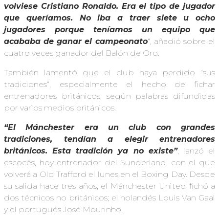
volviese Cristiano Ronaldo. Era el tipo de jugador
que queríamos. No iba a traer siete u ocho
jugadores porque teníamos un equipo que
acababa de ganar el campeonato
“, añadió sobre el
cuatro veces ganador del Balón de Oro.
También lamentó que el club haya perdido “sus
tradiciones”, especialmente el hecho de fichar
entrenadores británicos, según palabras difundidas
por varios medios británicos.
“El Mánchester era un club con grandes
tradiciones, tendían a elegir entrenadores
británicos. Esta tradición ya no existe”
, lanzó el
escocés, hoy entrenador del Sunderland, con el que
volverá a Old Trafford el lunes en el Boxing Day. Desde
su salida hace tres años, el Mánchester United fichó a
dos técnicos no británicos; el holandés Louis Van Gaal
y el portugués José Mourinho.