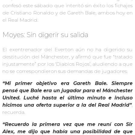
confesó este sábado que intentó sin éxito los fichajes
de Cristiano Ronaldo y de Gareth Bale, ambos hoy en
el Real Madrid.
Moyes: Sin digerir su salida
El exentrenador del Everton aún no ha digerido su
destitución del Mánchester, y afirmó que fue “tratado
injustamente” por los ‘Diablos Rojos’, aludiendo a que
no se correspondieron sus demandas de jugadores.
“Mi primer objetivo era Gareth Bale. Siempre
pensé que Bale era un jugador para el Mánchester
United. Luché hasta el último minuto e incluso
hicimos una oferta superior a la del Real Madrid”
,
recuerda.
“Recuerdo la primera vez que me reuní con Sir
Alex, me dijo que había una posibilidad de que