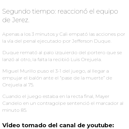
Segundo tiempo: reaccionó el equipo
de Jerez.
Apenas a los 3 minutos y Cali empató las acciones por
la vía del penal ejecutado por Jefferson Duque.
Duque remató al palo izquierdo del portero que se
lanzó al otro, la falta la recibió Luis Orejuela.
Miguel Murillo puso el 3-1 del juego, al llegar a
empujar el balón ante el “pase de la muerte” de
Orejuela al 75.
Cuando el juego estaba en la recta final, Mayer
Candelo en un contragolpe sentenció el marcador al
minuto 85.
Video tomado del canal de youtube: