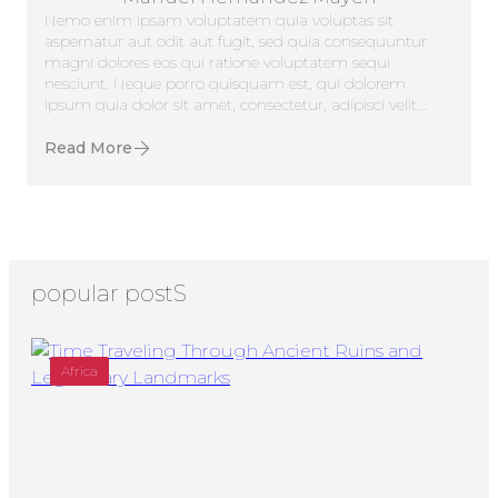
Nemo enim ipsam voluptatem quia voluptas sit
aspernatur aut odit aut fugit, sed quia consequuntur
magni dolores eos qui ratione voluptatem sequi
nesciunt. Neque porro quisquam est, qui dolorem
ipsum quia dolor sit amet, consectetur, adipisci velit...
Read More
popular postS
Africa