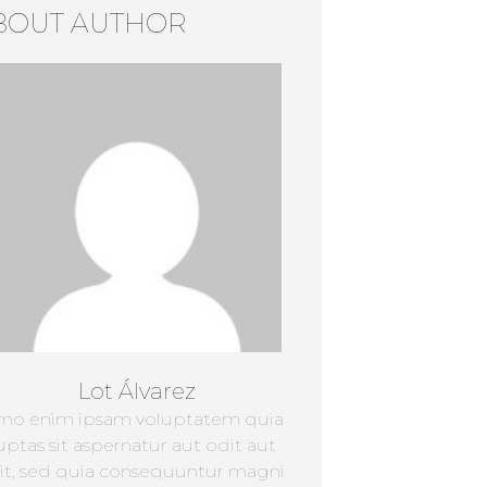
BOUT AUTHOR
Lot Álvarez
mo enim ipsam voluptatem quia
uptas sit aspernatur aut odit aut
it, sed quia consequuntur magni