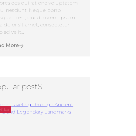
ores eos qui ratione voluptatem
ui nesciunt. Neque porro
squam est, qui dolorem ipsum
a dolor sit amet, consectetur,
isci velit...
ad More
pular postS
Africa