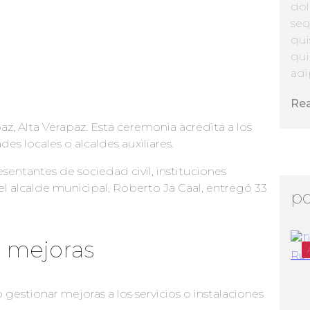
dol
seq
qui
qui
adip
Re
az, Alta Verapaz. Esta ceremonia acredita a los
 locales o alcaldes auxiliares.
entantes de sociedad civil, instituciones
l alcalde municipal, Roberto Ja Caal, entregó 33
po
 mejoras
gestionar mejoras a los servicios o instalaciones