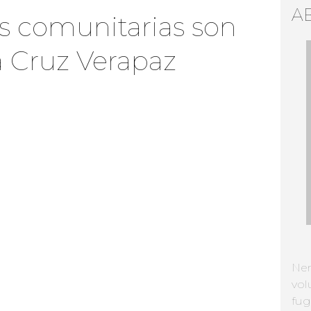
A
s comunitarias son
a Cruz Verapaz
Ne
vol
fug