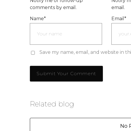
Notify me of follow-up
Notify m
comments by email.
email.
Name
*
Email
*
Save my name, email, and website in th
Related blog
No 