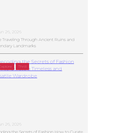
un 26, 2026
e Traveling Through Ancient Ruins and
endary Landmarks
Explore
Thrill
un 26, 2026
ding the Secrets of Fashion How to Curate