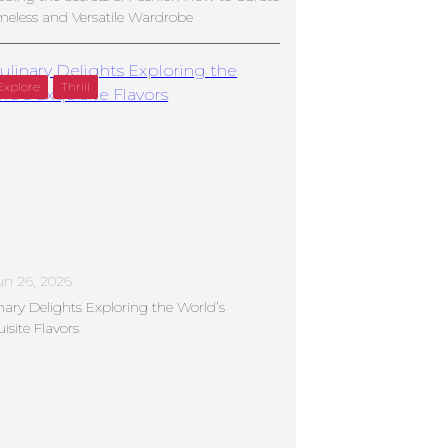
meless and Versatile Wardrobe
Explore
Thrill
un 26, 2026
nary Delights Exploring the World’s
isite Flavors