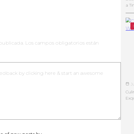
a Ti
publicada.
Los campos obligatorios están
J
Culi
Exqu