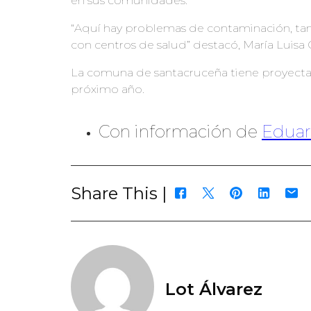
en sus comunidades.
“Aquí hay problemas de contaminación, tam
con centros de salud” destacó, María Luisa
La comuna de santacruceña tiene proyectad
próximo año.
Con información de
Edua
Share This |
Lot Álvarez