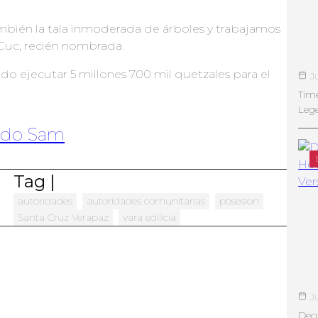
bién la tala inmoderada de árboles y trabajamos
 Cuc, recién nombrada.
o ejecutar 5 millones 700 mil quetzales para el
J
Tim
Leg
rdo Sam
Tag |
autoridades
autoridades comunitarias
posesion
Santa Cruz Verapaz
vara edilicia
J
Deco