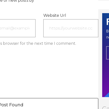
e of new posts by
Website Url
is browser for the next time I comment.
Post Found
Ga