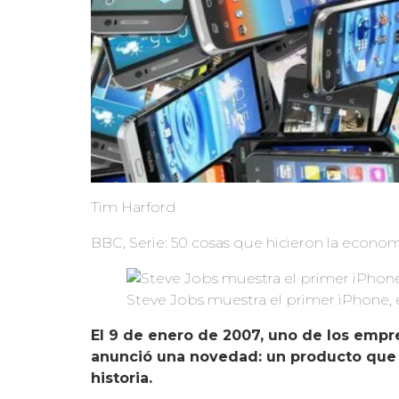
Tim Harford
BBC, Serie: 50 cosas que hicieron la econ
Steve Jobs muestra el primer iPhone,
El 9 de enero de 2007, uno de los empr
anunció una novedad: un producto que i
historia.