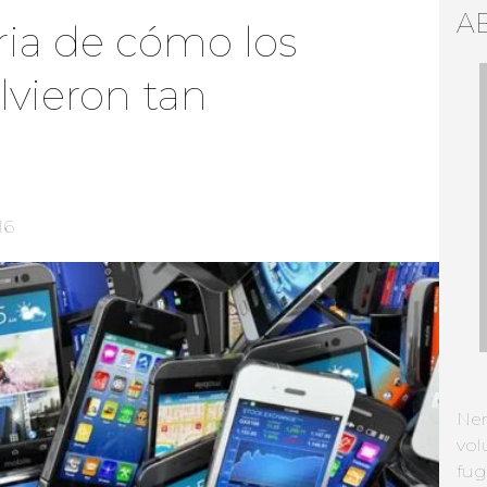
A
ria de cómo los
vieron tan
16
Ne
vol
fug