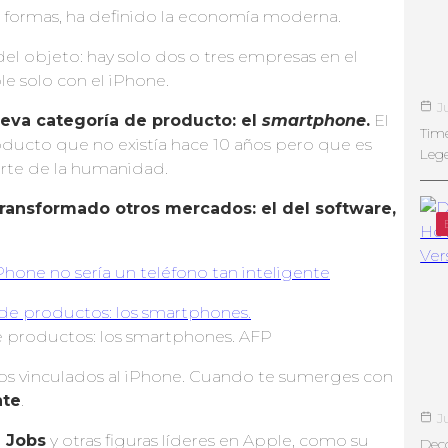
 formas, ha definido la economía moderna.
del objeto: hay solo dos o tres empresas en el
 solo con el iPhone.
J
eva categoría de producto: el
smartphone
.
El
Tim
oducto que no existía hace 10 años pero que es
Leg
rte de la humanidad.
ransformado otros mercados: el del software,
iPhone no sería un teléfono tan inteligente
e productos: los smartphones. AFP
ios vinculados al iPhone. Cuando te sumerges con
nte
.
J
 Jobs
y otras figuras líderes en Apple, como su
Deco