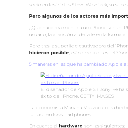
socio en los inicios Steve Wozniack, su suce
Pero algunos de los actores más importa
¿Qué hace realmente a un iPhone ser un iPho
usuario, la atención al detalle en la forma e
Pero tras la superficie cautivadora del iPh
hicieron posible
, así como a otros teléfono
5 maneras en las que ha cambiado Apple a 
El diseñador de Apple Sir Jony Ive ha 
éxito del iPhone. GETTY IMAGES
La economista Mariana Mazzucato ha hecho
funcionen los smartphones.
En cuanto al
hardware
, son las siguientes: