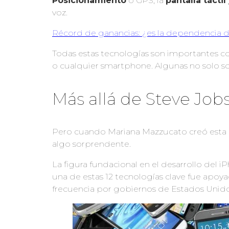
Posicionamiento
o GPS; la
pantalla táctil 
voz.
Récord de ganancias: ¿es la dependencia 
Todas estas tecnologías son importantes c
o cualquier smartphone. Algunas no solo so
Más allá de Steve Job
Pero cuando Mariana Mazzucato creó esta lis
algo sorprendente.
La figura fundacional en el desarrollo del 
una de estas 12 tecnologías clave fue apoy
frecuencia por gobiernos de Estados Unido