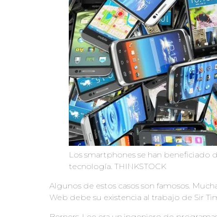
Los smartphones se han beneficiado de
tecnología. THINKSTOCK
Algunos de estos casos son famosos. Much
Web debe su existencia al trabajo de Sir Ti
Berners-Lee era un ingeniero de programa