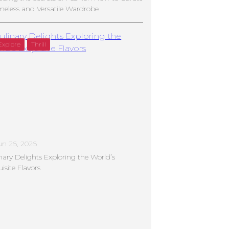
meless and Versatile Wardrobe
Explore
Thrill
un 26, 2026
nary Delights Exploring the World’s
isite Flavors