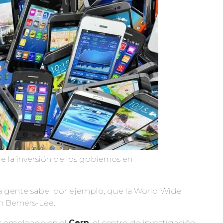
 la inversión de los gobiernos en
a gente sabe, por ejemplo, que la World Wide
m Berners-Lee.
s empleado en el
Cern
, el centro de investigación