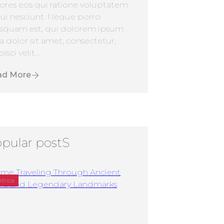
ores eos qui ratione voluptatem
ui nesciunt. Neque porro
squam est, qui dolorem ipsum
a dolor sit amet, consectetur,
isci velit...
ad More
pular postS
Africa