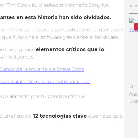
sor Tim Cook, su diseñador visionario Jony Ive.
a Ti
ntes en esta historia han sido olvidados.
ne? En parte es su diseño atractivo, la interfaz de
n que funciona el software y se siente el hardware.
one hay algunos
elementos críticos que lo
s inteligentes.
5 años de la muerte de Steve Jobs
J
Culi
sido alabado por su contribución al
Exqu
 una lista de
12 tecnologías clave
que hace que