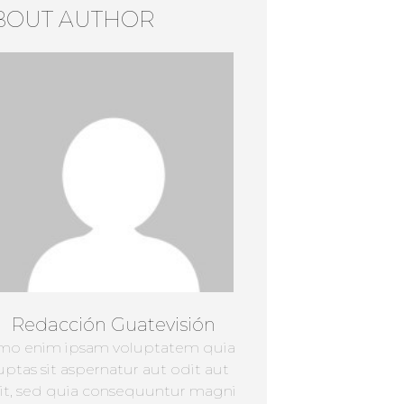
BOUT AUTHOR
Redacción Guatevisión
mo enim ipsam voluptatem quia
uptas sit aspernatur aut odit aut
it, sed quia consequuntur magni