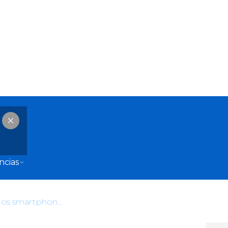
ncias
La fascinante historia de cómo los smartphones se volvieron tan inteligentes