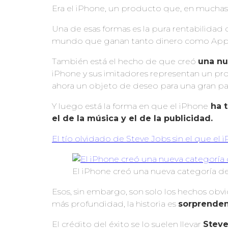
Era el iPhone, un producto que, en muchas
Una de esas formas es la pura rentabilidad 
mundo que ganan tanto dinero como Apple
También está el hecho de que creó
una nu
iPhone y sus imitadores representan un pr
ahora un objeto de deseo para una gran pa
Y luego está la forma en que el iPhone
ha t
el de la música y el de la publicidad.
El tío olvidado de Steve Jobs sin el que el 
El iPhone creó una nueva categoría d
Esos, sin embargo, son solo los hechos obv
más profundidad, la historia es
sorprende
El crédito del éxito se lo suelen llevar
Steve