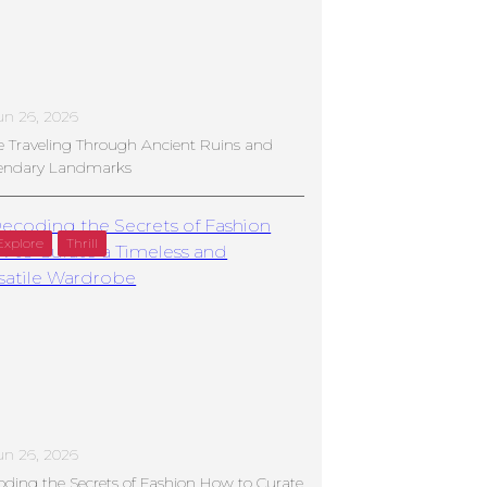
un 26, 2026
e Traveling Through Ancient Ruins and
endary Landmarks
Explore
Thrill
un 26, 2026
ding the Secrets of Fashion How to Curate