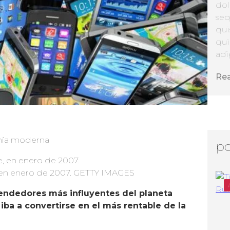
dol
seq
qui
qui
adip
Re
omía moderna
po
 en enero de 2007. GETTY IMAGES
endedores más influyentes del planeta
ba a convertirse en el más rentable de la