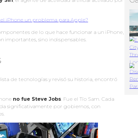
y Siri
, el agente de actividad artificial activado por
del iPhone un problema para Apple?
omponentes de lo que hace funcionar a un iPhone,
n importantes, sino indispensables.
s
ta de tecnologías y revisó su historia, encontró
iPhone
no fue Steve Jobs
. Fue el Tío Sam. Cada
ada significativamente por gobiernos, con
s.