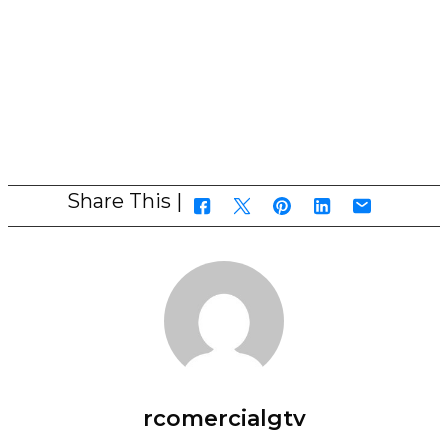
Share This |
rcomercialgtv