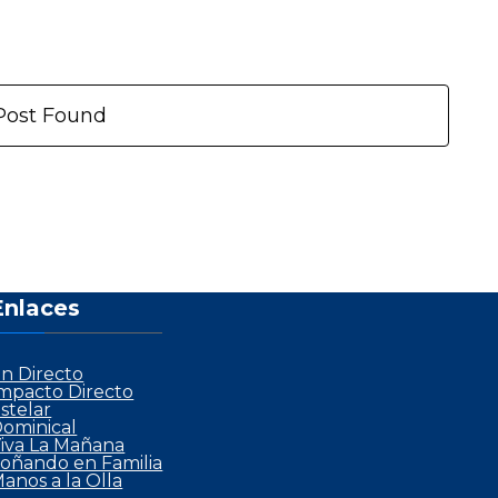
Post Found
Enlaces
n Directo
mpacto Directo
stelar
ominical
iva La Mañana
oñando en Familia
anos a la Olla