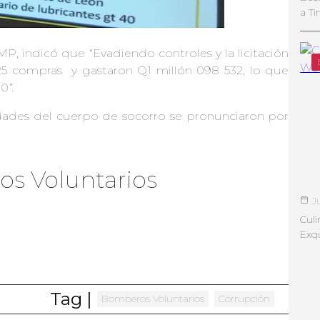
a Ti
P, indicó que “Evadiendo controles y la licitación
 25 compras y gastaron Q1 millón 098 532, lo que
00
”.
idades del cuerpo de socorro se pronunciaron por
s Voluntarios
J
Culi
Exqu
.
Tag |
Bomberos Voluntarios
Corrupción