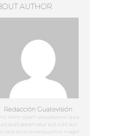
BOUT AUTHOR
Redacción Guatevisión
mo enim ipsam voluptatem quia
uptas sit aspernatur aut odit aut
it, sed quia consequuntur magni