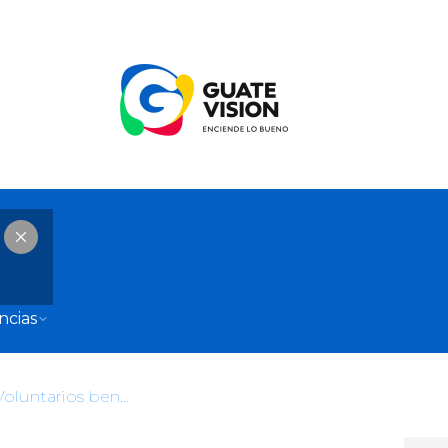
ncias
Excomandante de Bomberos Voluntarios benefició ilegalmente a empresa