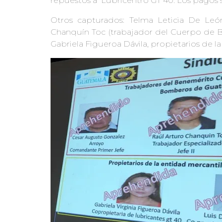
repuestos a Lubricentro GT 40. Los pagos 
Otros capturados: Telma Leticia De León 
Chanquín Toc (trabajador del Cuerpo de B
Gabriela Figueroa Dávila, propietarios de l