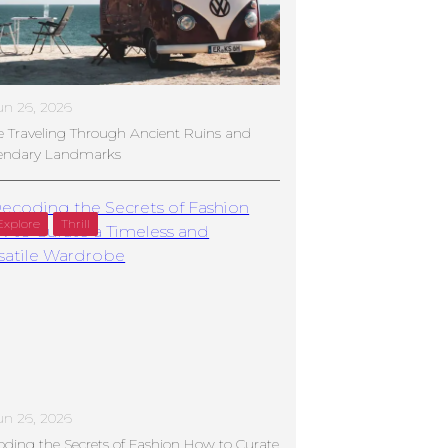
un 26, 2026
e Traveling Through Ancient Ruins and
endary Landmarks
Explore
Thrill
un 26, 2026
ding the Secrets of Fashion How to Curate