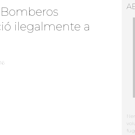
A
 Bomberos
ció ilegalmente a
16
Ne
vol
fug