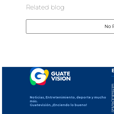
Related blog
No 
E
I
E
Noticias, Entretenimiento, deporte y mucho
D
más.
V
Guatevisión, ¡Enciendo lo bueno!
S
M