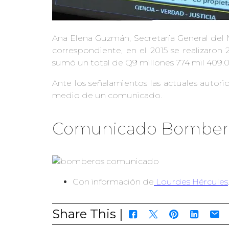
Ana Elena Guzmán, Secretaría General del M
correspondiente, en el 2015 se realizaron
sumó un total de Q9 millones 774 mil 409.
Ante los señalamientos las actuales autor
medio de un comunicado.
Comunicado Bombero
Con información de
Lourdes Hércules
Share This |