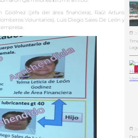
sumaron Q8 millones 675 mil 877.00.
Godínez (jefa del área financiera), Raúl Arturo
omberos Voluntarios), Luis Diego Sales De León y
a empresa.
J
Tim
Leg
J
Deco