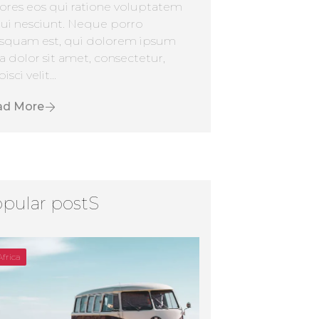
ores eos qui ratione voluptatem
ui nesciunt. Neque porro
squam est, qui dolorem ipsum
a dolor sit amet, consectetur,
isci velit...
ad More
pular postS
Africa