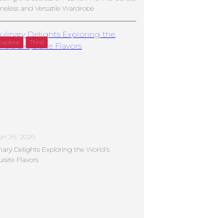
meless and Versatile Wardrobe
Explore
Thrill
un 26, 2026
nary Delights Exploring the World’s
isite Flavors