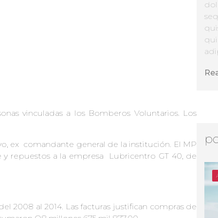
dol
seq
qui
qui
adip
Re
sonas vinculadas a los Bomberos Voluntarios. Los
po
yo, ex comandante general de la institución. El MP
e y repuestos a la empresa Lubricentro GT 40, de
el 2008 al 2014. Las facturas justifican compras de