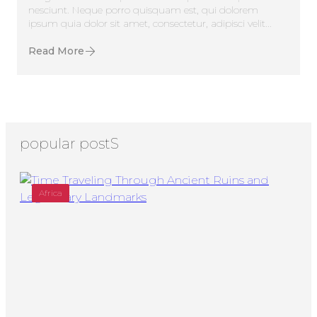
nesciunt. Neque porro quisquam est, qui dolorem
ipsum quia dolor sit amet, consectetur, adipisci velit...
Read More
popular postS
Africa