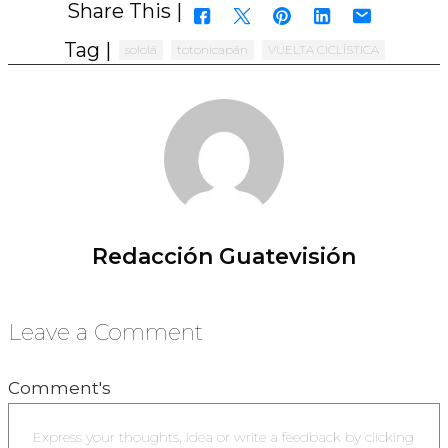
Share This |
Tag |
sololá
totonicapán
VUELTA CICLÍSTICA
Redacción Guatevisión
Leave a Comment
Comment's