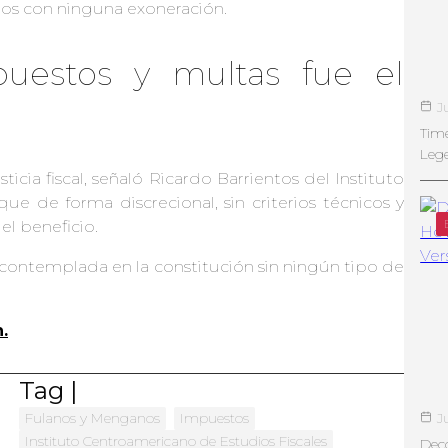
os con ninguna exoneración.
puestos y multas fue el
J
Tim
Leg
ticia fiscal, señaló Ricardo Barrientos del Instituto
ue de forma discrecional, sin criterios técnicos y
el beneficio.
á contemplada en la constitución sin ningún tipo de
.
Tag |
Fulanos y Menganos
Impuestos
J
Instituto Centroamericano de Estudios Fiscales
Deco