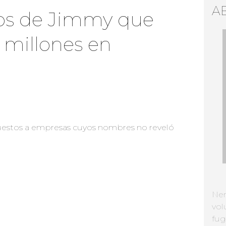
A
os de Jimmy que
1 millones en
Ne
vol
fug