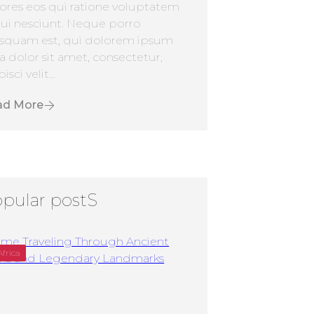
ores eos qui ratione voluptatem
ui nesciunt. Neque porro
squam est, qui dolorem ipsum
a dolor sit amet, consectetur,
isci velit...
ad More
pular postS
Africa