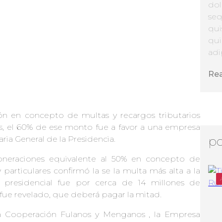
dol
seq
qui
qui
adip
Re
ión en concepto de multas y recargos tributarios
, el 60% de ese monto fue a favor a una empresa
ia General de la Presidencia.
po
oneraciones equivalente al 50% en concepto de
 particulares confirmó la se la multa más alta a la
presidencial fue por cerca de 14 millones de
ue revelado, que deberá pagar la mitad.
a Cooperación Fulanos y Menganos , la Empresa