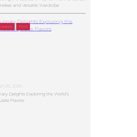
meless and Versatile Wardrobe
Explore
Thrill
un 26, 2026
nary Delights Exploring the World’s
isite Flavors