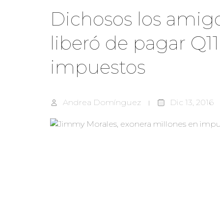
Dichosos los amig
liberó de pagar Q1
impuestos
Andrea Domínguez
Dic 13, 2016