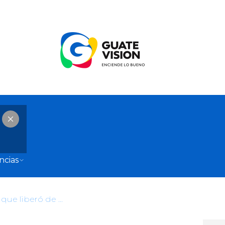
ncias
Dichosos los amigos de Jimmy que liberó de pagar Q11 millones en impuestos