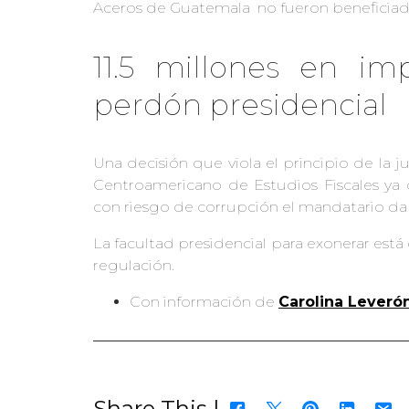
Aceros de Guatemala no fueron beneficiad
11.5 millones en im
perdón presidencial
Una decisión que viola el principio de la jus
Centroamericano de Estudios Fiscales ya q
con riesgo de corrupción el mandatario da 
La facultad presidencial para exonerar est
regulación.
Con información de
Carolina Leverón
Share This |