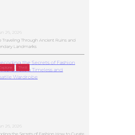
un 26, 2026
e Traveling Through Ancient Ruins and
endary Landmarks
Explore
Thrill
un 26, 2026
ding the Secrets of Fashion How to Curate