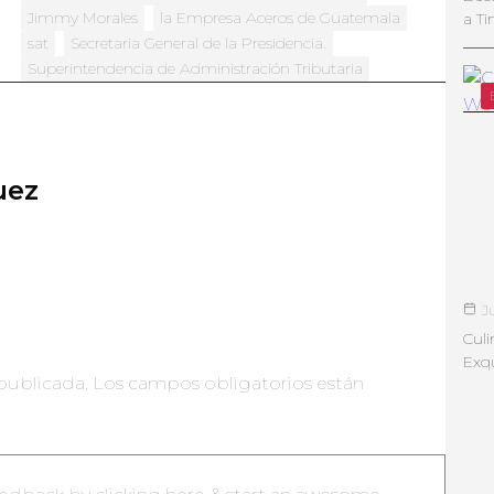
Jimmy Morales
la Empresa Aceros de Guatemala
a Ti
sat
Secretaria General de la Presidencia.
Superintendencia de Administración Tributaria
uez
J
Culi
Exqu
publicada.
Los campos obligatorios están