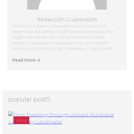
Redacción Guatevisión
Nemo enim ipsam voluptatem quia voluptas sit
aspernatur aut odit aut fugit, sed quia consequuntur
magni dolores eos qui ratione voluptatem sequi
nesciunt. Neque porro quisquam est, qui dolorem
ipsum quia dolor sit amet, consectetur, adipisci velit...
Read More
popular postS
Africa