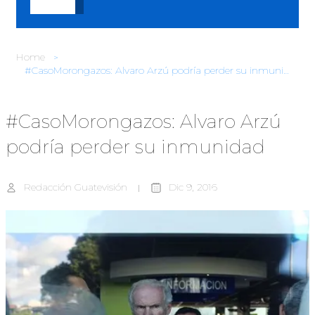
Home
#CasoMorongazos: Alvaro Arzú podría perder su inmunidad
#CasoMorongazos: Alvaro Arzú
podría perder su inmunidad
Redacción Guatevisión
Dic 9, 2016