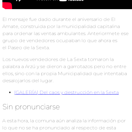
El mensaje fue dado durante el aniversario de El
Amate, construida por la municipalidad capitalina
para ordenar las ventas ambulantes. Anteriormete ese
grupo de vendedores ocupaban lo que ahora es
el Paseo de la Sexta.
Los nuevos vendedores de La Sexta tomaron la
palabra a Arzú y se dieron a garrotazos pero no entre
ellos, sino con la propia Municipalidad que intentaba
desalojarlos del lugar.
[GALERÍA] Del caos y destrucción en la Sexta
Sin pronunciarse
A esta hora, la comuna aún analiza la información por
lo que no se ha pronunciado al respecto de esta