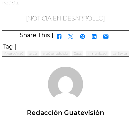
noticia.
[NOTICIA EN DESARROLLO]
Share This |
Tag |
Álvaro Arzú
arzú
arzú antejuicio
Caos
Inmunidad
La Sexta
Redacción Guatevisión