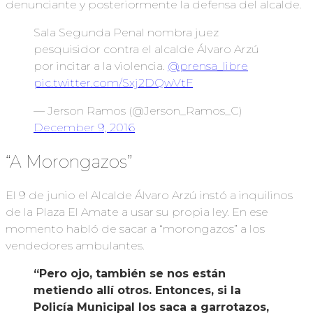
denunciante y posteriormente la defensa del alcalde.
Sala Segunda Penal nombra juez
pesquisidor contra el alcalde Álvaro Arzú
por incitar a la violencia.
@prensa_libre
pic.twitter.com/Sxj2DQwVtF
— Jerson Ramos (@Jerson_Ramos_C)
December 9, 2016
“A Morongazos”
El 9 de junio el Alcalde Álvaro Arzú instó a inquilinos
de la Plaza El Amate a usar su propia ley. En ese
momento habló de sacar a “morongazos” a los
vendedores ambulantes.
“Pero ojo, también se nos están
metiendo allí otros. Entonces, si la
Policía Municipal los saca a garrotazos,