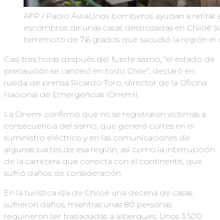
AFP / Paolo ÁvilaUnos bomberos ayudan a retirar 
escombros de unas casas destrozadas en Chiloé (s
terremoto de 7,6 grados que sacudió la región el
Casi tres horas después del fuerte sismo, “el estado de
precaución se canceló en todo Chile”, declaró en
rueda de prensa Ricardo Toro, director de la Oficina
Nacional de Emergencias (Onemi).
La Onemi confirmó que no se registraron víctimas a
consecuencia del sismo, que generó cortes en el
suministro eléctrico y en las comunicaciones de
algunas partes de esa región, así como la interrupción
de la carretera que conecta con el continente, que
sufrió daños de consideración.
En la turística isla de Chiloé una decena de casas
sufrieron daños, mientras unas 80 personas
requirieron ser trasladadas a albergues. Unos 3.500