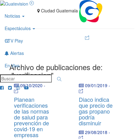
Ciudad Guatemala
Noticias
Espectáculos
GTV Play
Alertas
Archivo de publicaciones de:
En Vivo
"verificacion"
09/10/2020
-
09/01/2019
-
Planean
Diaco indica
verificaciones
que precio de
de las normas
gas propano
de salud para
podría
prevención de
disminuir
covid-19 en
29/08/2018
-
empresas