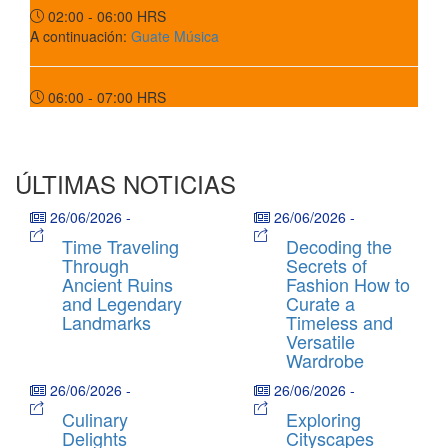
02:00 - 06:00
HRS
A continuación:
Guate Música
06:00 - 07:00
HRS
ÚLTIMAS NOTICIAS
26/06/2026
-
26/06/2026
-
Time Traveling
Decoding the
Through
Secrets of
Ancient Ruins
Fashion How to
and Legendary
Curate a
Landmarks
Timeless and
Versatile
Wardrobe
26/06/2026
-
26/06/2026
-
Culinary
Exploring
Delights
Cityscapes