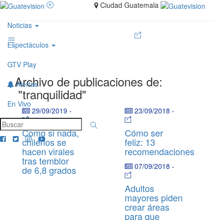
Ciudad Guatemala
Noticias
Espectáculos
GTV Play
Archivo de publicaciones de:
Alertas
"tranquilidad"
En Vivo
29/09/2019
-
23/09/2018
-
Como si nada,
Cómo ser
chilenos se
feliz: 13
hacen virales
recomendaciones
tras temblor
07/09/2018
-
de 6,8 grados
Adultos
mayores piden
crear áreas
para que