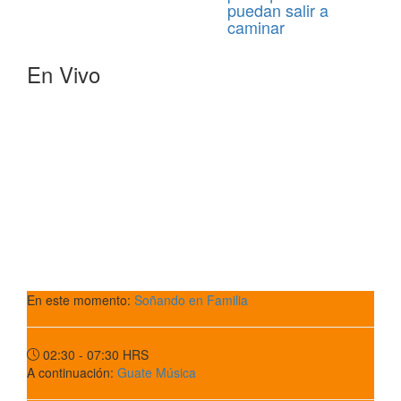
puedan salir a
caminar
En Vivo
En este momento:
Soñando en Familia
02:30 - 07:30
HRS
A continuación:
Guate Música