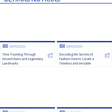
26/06/2026
-
26/06/2026
-
Time Traveling Through
Decoding the Secrets of
Ancient Ruins and Legendary
Fashion How to Curate a
Landmarks
Timeless and Versatile
Wardrobe