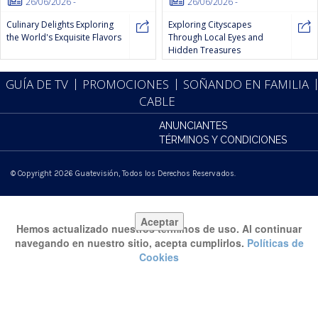
26/06/2026
-
26/06/2026
-
Culinary Delights Exploring
Exploring Cityscapes
the World's Exquisite Flavors
Through Local Eyes and
Hidden Treasures
GUÍA DE TV
PROMOCIONES
SOÑANDO EN FAMILIA
CABLE
ANUNCIANTES
TÉRMINOS Y CONDICIONES
© Copyright 2026 Guatevisión, Todos los Derechos Reservados.
Hemos actualizado nuestros términos de uso. Al continuar
navegando en nuestro sitio, acepta cumplirlos.
Políticas de
Cookies