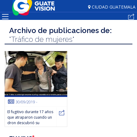
CIUDAD GUATEMALA
Noticias
Archivo de publicaciones de:
"Tráfico de mujeres"
Espectáculos
GTV
Play
Alertas
En
30/09/2019
-
Vivo
El fugitivo durante 17 años
que atraparon cuando un
dron descubrió su
escondite en una cueva