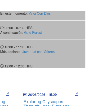
En este momento:
Vaya Con Dios
06:00 - 07:30
HRS
A continuación:
Gold Forest
10:00 - 11:00
HRS
Más adelante:
Juventud con Valores
12:00 - 12:30
HRS
26/06/2026
-
15:29
ing
Exploring Cityscapes
avors
Through Local Eyes and