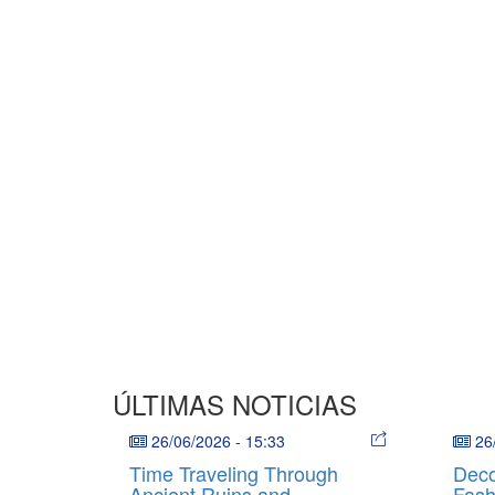
ÚLTIMAS NOTICIAS
26/06/2026
-
15:33
26
Time Traveling Through
Deco
Ancient Ruins and
Fash