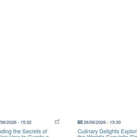
/06/2026
-
15:32
26/06/2026
-
15:30
ding the Secrets of
Culinary Delights Explor
ion How to Curate a
the World's Exquisite Fl