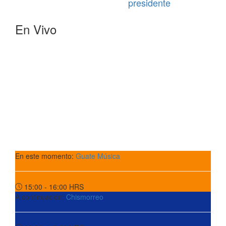
presidente
En Vivo
En este momento:
Guate Música
15:00 - 16:00
HRS
A continuación:
Chismorreo