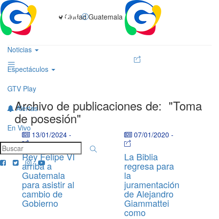
Ciudad Guatemala
Noticias
Espectáculos
GTV Play
Archivo de publicaciones de:
"Toma
Alertas
de posesión"
En Vivo
13/01/2024
-
07/01/2020
-
Rey Felipe VI
La Biblia
arriba a
regresa para
Guatemala
la
para asistir al
juramentación
cambio de
de Alejandro
Gobierno
Giammattei
como