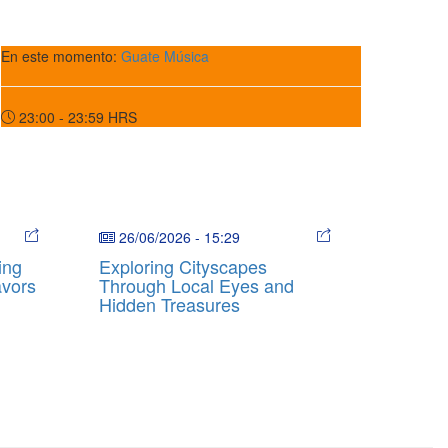
En este momento:
Guate Música
23:00 - 23:59
HRS
26/06/2026
-
15:29
ing
Exploring Cityscapes
avors
Through Local Eyes and
Hidden Treasures