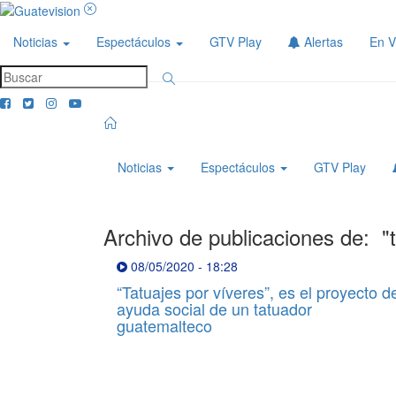
Noticias
Espectáculos
GTV Play
Alertas
En V
Noticias
Espectáculos
GTV Play
Archivo de publicaciones de:
"
08/05/2020
-
18:28
“Tatuajes por víveres”, es el proyecto d
ayuda social de un tatuador
guatemalteco