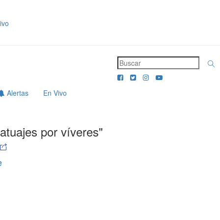
ivo
Alertas
En Vivo
tatuajes por víveres"
e