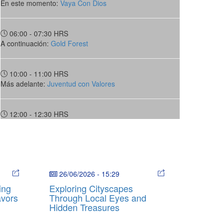
En este momento:
Vaya Con Dios
06:00 - 07:30
HRS
A continuación:
Gold Forest
10:00 - 11:00
HRS
Más adelante:
Juventud con Valores
12:00 - 12:30
HRS
26/06/2026
-
15:29
ing
Exploring Cityscapes
avors
Through Local Eyes and
Hidden Treasures