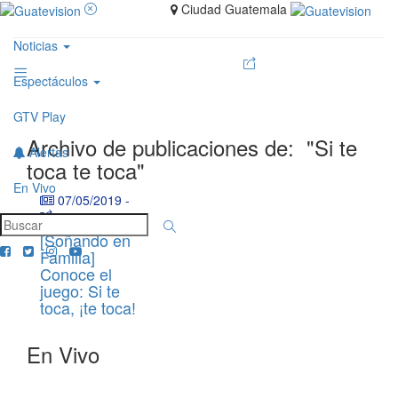
Ciudad Guatemala
Noticias
Espectáculos
GTV Play
Archivo de publicaciones de:
"Si te
Alertas
toca te toca"
En Vivo
07/05/2019
-
[Soñando en
Familia]
Conoce el
juego: Si te
toca, ¡te toca!
En Vivo