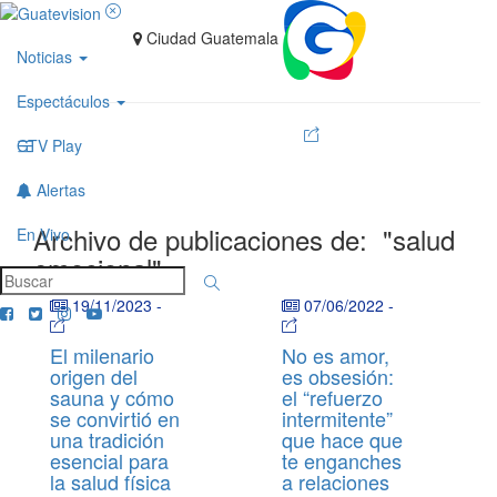
Ciudad Guatemala
Noticias
Espectáculos
GTV Play
Alertas
Archivo de publicaciones de:
"salud
En Vivo
emocional"
19/11/2023
-
07/06/2022
-
El milenario
No es amor,
origen del
es obsesión:
sauna y cómo
el “refuerzo
se convirtió en
intermitente”
una tradición
que hace que
esencial para
te enganches
la salud física
a relaciones