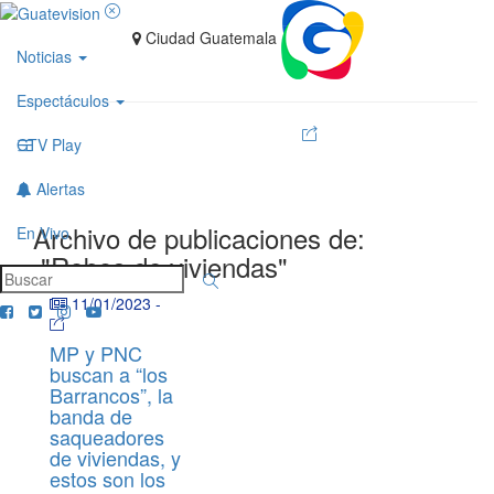
Ciudad Guatemala
Noticias
Espectáculos
GTV Play
Alertas
Archivo de publicaciones de:
En Vivo
"Robos de viviendas"
11/01/2023
-
MP y PNC
buscan a “los
Barrancos”, la
banda de
saqueadores
de viviendas, y
estos son los