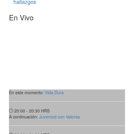
hallazgos
En Vivo
En este momento:
Vida Dura
20:00 - 20:30
HRS
A continuación:
Juventud con Valores