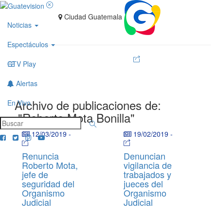
Ciudad Guatemala
Noticias
Espectáculos
GTV Play
Alertas
Archivo de publicaciones de:
En Vivo
"Roberto Mota Bonilla"
12/03/2019
-
19/02/2019
-
Renuncia
Denuncian
Roberto Mota,
vigilancia de
jefe de
trabajados y
seguridad del
jueces del
Organismo
Organismo
Judicial
Judicial