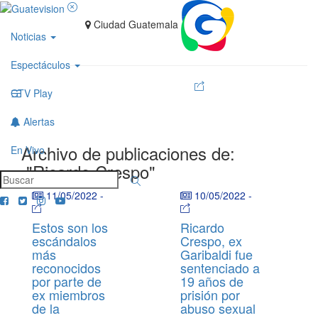
Ciudad Guatemala
Noticias
Espectáculos
GTV Play
Alertas
Archivo de publicaciones de:
En Vivo
"Ricardo Crespo"
11/05/2022
-
10/05/2022
-
Estos son los
Ricardo
escándalos
Crespo, ex
más
Garibaldi fue
reconocidos
sentenciado a
por parte de
19 años de
ex miembros
prisión por
de la
abuso sexual