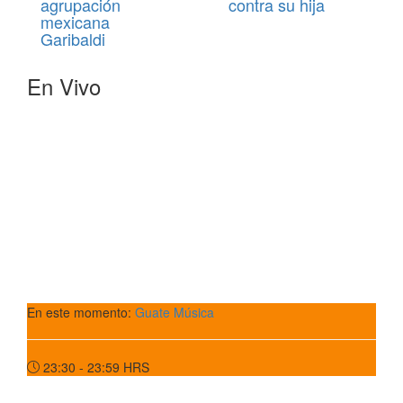
agrupación
contra su hija
mexicana
Garibaldi
En Vivo
En este momento:
Guate Música
23:30 - 23:59
HRS