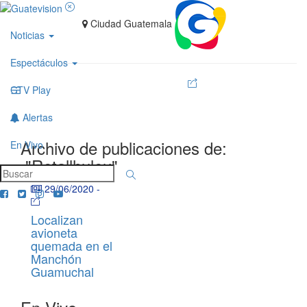
Ciudad Guatemala
Noticias
Espectáculos
GTV Play
Alertas
Archivo de publicaciones de:
En Vivo
"Retallhuleu"
29/06/2020
-
Localizan
avioneta
quemada en el
Manchón
Guamuchal