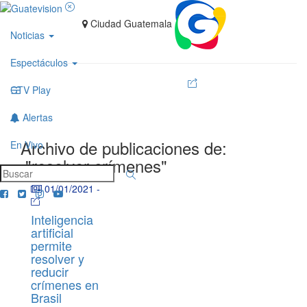
Ciudad Guatemala
Noticias
Espectáculos
GTV Play
Alertas
Archivo de publicaciones de:
En Vivo
"resolver crímenes"
01/01/2021
-
Inteligencia
artificial
permite
resolver y
reducir
crímenes en
Brasil