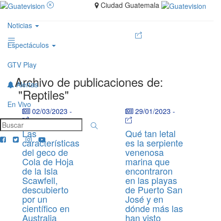
Ciudad Guatemala
Noticias
Espectáculos
GTV Play
Archivo de publicaciones de:
Alertas
"Reptiles"
En Vivo
02/03/2023
-
29/01/2023
-
Las
Qué tan letal
características
es la serpiente
del geco de
venenosa
Cola de Hoja
marina que
de la Isla
encontraron
Scawfell,
en las playas
descubierto
de Puerto San
por un
José y en
científico en
dónde más las
Australia
han visto