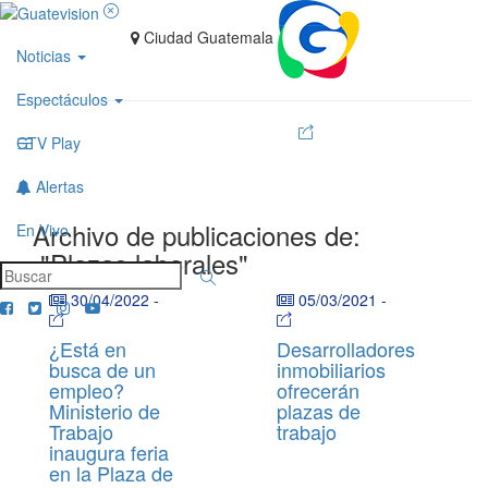
Ciudad Guatemala
Noticias
Espectáculos
GTV Play
Alertas
Archivo de publicaciones de:
En Vivo
"Plazas laborales"
30/04/2022
-
05/03/2021
-
¿Está en
Desarrolladores
busca de un
inmobiliarios
empleo?
ofrecerán
Ministerio de
plazas de
Trabajo
trabajo
inaugura feria
en la Plaza de