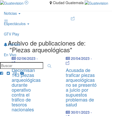
Ciudad Guatemala
Noticias
Espectáculos
GTV Play
Archivo de publicaciones de:
Alertas
"Piezas arqueológicas"
En Vivo
02/06/2023
-
20/04/2023
-
Decomisan
Acusada de
143 piezas
traficar piezas
arqueológicas
arqueológicas
durante
no se presentó
operativo
a juicio por
contra el
supuestos
tráfico de
problemas de
tesoros
salud
nacionales
30/01/2023
-