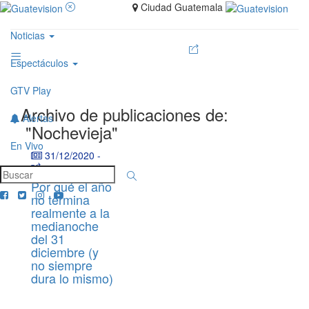
Ciudad Guatemala
Noticias
Espectáculos
GTV Play
Archivo de publicaciones de:
Alertas
"Nochevieja"
En Vivo
31/12/2020
-
Por qué el año
no termina
realmente a la
medianoche
del 31
diciembre (y
no siempre
dura lo mismo)