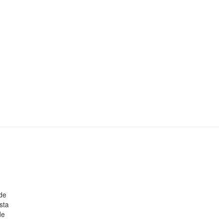
 de
sta
de