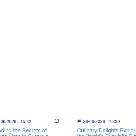
/06/2026
-
15:32
26/06/2026
-
15:30
ding the Secrets of
Culinary Delights Explor
ion How to Curate a
the World's Exquisite Fl