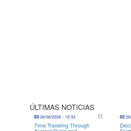
ÚLTIMAS NOTICIAS
26/06/2026
-
15:33
26
Time Traveling Through
Deco
Ancient Ruins and
Fash