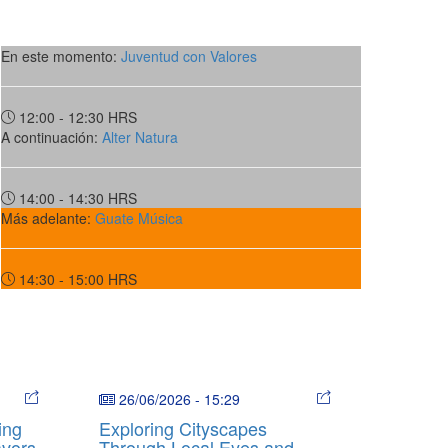
En este momento:
Juventud con Valores
12:00 - 12:30
HRS
A continuación:
Alter Natura
14:00 - 14:30
HRS
Más adelante:
Guate Música
14:30 - 15:00
HRS
26/06/2026
-
15:29
ing
Exploring Cityscapes
avors
Through Local Eyes and