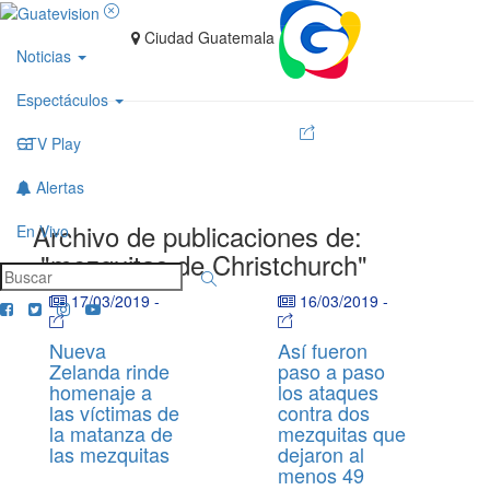
Ciudad Guatemala
Noticias
Espectáculos
GTV Play
Alertas
Archivo de publicaciones de:
En Vivo
"mezquitas de Christchurch"
17/03/2019
-
16/03/2019
-
Nueva
Así fueron
Zelanda rinde
paso a paso
homenaje a
los ataques
las víctimas de
contra dos
la matanza de
mezquitas que
las mezquitas
dejaron al
menos 49