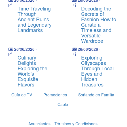
26/06/2026
-
26/06/2026
-
Time Traveling
Decoding the
Through
Secrets of
Ancient Ruins
Fashion How to
and Legendary
Curate a
Landmarks
Timeless and
Versatile
Wardrobe
26/06/2026
-
26/06/2026
-
Culinary
Exploring
Delights
Cityscapes
Exploring the
Through Local
World's
Eyes and
Exquisite
Hidden
Flavors
Treasures
Guía de TV
Promociones
Soñando en Familia
Cable
Anunciantes
Términos y Condiciones