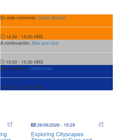
En este momento:
Guate Música
14:30 - 15:00
HRS
A continuación:
Más que cine
15:00 - 15:30
HRS
Más adelante:
Chismorreo
18:00 - 19:00
HRS
26/06/2026
-
15:29
ing
Exploring Cityscapes
avors
Through Local Eyes and