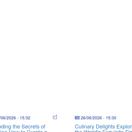
/06/2026
-
15:32
26/06/2026
-
15:30
ding the Secrets of
Culinary Delights Explor
ion How to Curate a
the World's Exquisite Fl