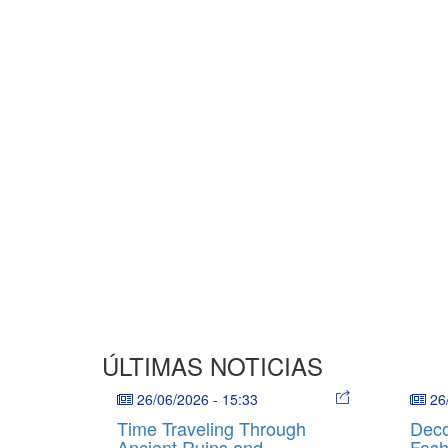
ÚLTIMAS NOTICIAS
26/06/2026
-
15:33
26
Time Traveling Through
Deco
Ancient Ruins and
Fash