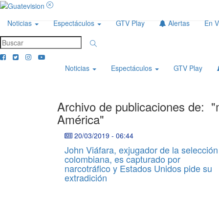
Noticias
Espectáculos
GTV Play
Alertas
En V
Noticias
Espectáculos
GTV Play
Archivo de publicaciones de:
"
América"
20/03/2019
-
06:44
John Viáfara, exjugador de la selección
colombiana, es capturado por
narcotráfico y Estados Unidos pide su
extradición