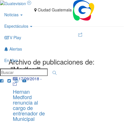
Ciudad Guatemala
Noticias
Espectáculos
GTV Play
Alertas
Archivo de publicaciones de:
En Vivo
"Medford"
17/09/2018
-
Hernan
Medford
renuncia al
cargo de
entrenador de
Municipal