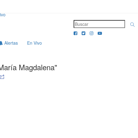
ivo
Alertas
En Vivo
María Magdalena"
n