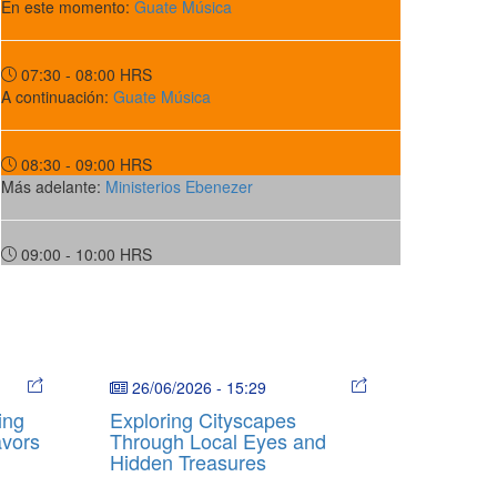
En este momento:
Guate Música
07:30 - 08:00
HRS
A continuación:
Guate Música
08:30 - 09:00
HRS
Más adelante:
Ministerios Ebenezer
09:00 - 10:00
HRS
26/06/2026
-
15:29
ing
Exploring Cityscapes
avors
Through Local Eyes and
Hidden Treasures