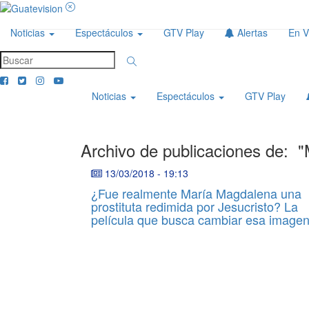
Noticias
Espectáculos
GTV Play
Alertas
En V
Noticias
Espectáculos
GTV Play
Archivo de publicaciones de:
"
13/03/2018
-
19:13
¿Fue realmente María Magdalena una
prostituta redimida por Jesucristo? La
película que busca cambiar esa image