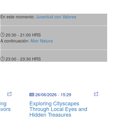
En este momento:
Juventud con Valores
20:30 - 21:00
HRS
A continuación:
Alter Natura
23:00 - 23:30
HRS
26/06/2026
-
15:29
ing
Exploring Cityscapes
avors
Through Local Eyes and
Hidden Treasures