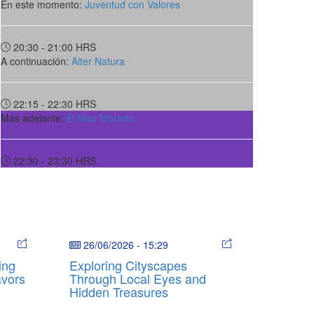
En este momento:
Juventud con Valores
20:30 - 21:00
HRS
A continuación:
Alter Natura
22:15 - 22:30
HRS
Más adelante:
El Más Morado
22:30 - 23:30
HRS
26/06/2026
-
15:29
ing
Exploring Cityscapes
avors
Through Local Eyes and
Hidden Treasures