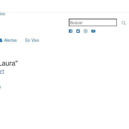
ivo
Alertas
En Vivo
Laura"
s