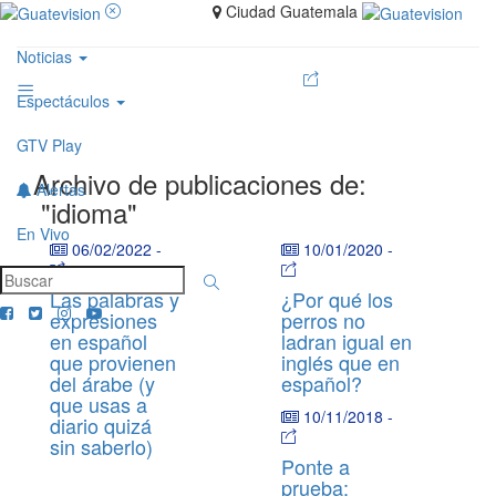
Ciudad Guatemala
Noticias
Espectáculos
GTV Play
Archivo de publicaciones de:
Alertas
"idioma"
En Vivo
06/02/2022
-
10/01/2020
-
Las palabras y
¿Por qué los
expresiones
perros no
en español
ladran igual en
que provienen
inglés que en
del árabe (y
español?
que usas a
10/11/2018
-
diario quizá
sin saberlo)
Ponte a
prueba: