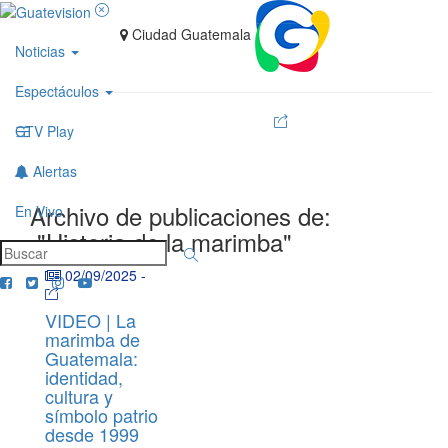
Ciudad Guatemala
Noticias
Espectáculos
GTV Play
Alertas
Archivo de publicaciones de:
En Vivo
"Historia de la marimba"
02/09/2025
-
VIDEO | La
marimba de
Guatemala:
identidad,
cultura y
símbolo patrio
desde 1999