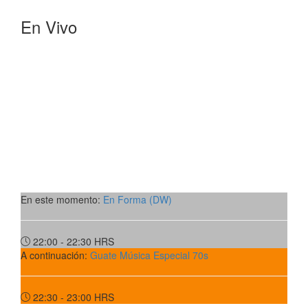
En Vivo
En este momento:
En Forma (DW)
22:00 - 22:30
HRS
A continuación:
Guate Música Especial 70s
22:30 - 23:00
HRS