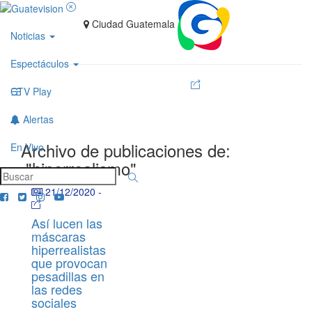
Ciudad Guatemala
Noticias
Espectáculos
GTV Play
Alertas
Archivo de publicaciones de:
En Vivo
"hiperrealismo"
21/12/2020
-
Así lucen las
máscaras
hiperrealistas
que provocan
pesadillas en
las redes
sociales