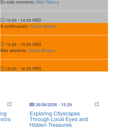
En este momento:
Alter Natura
14:00 - 14:30
HRS
A continuación:
Guate Música
14:30 - 15:00
HRS
Más adelante:
Guate Música
15:00 - 16:00
HRS
26/06/2026
-
15:29
ing
Exploring Cityscapes
avors
Through Local Eyes and
Hidden Treasures