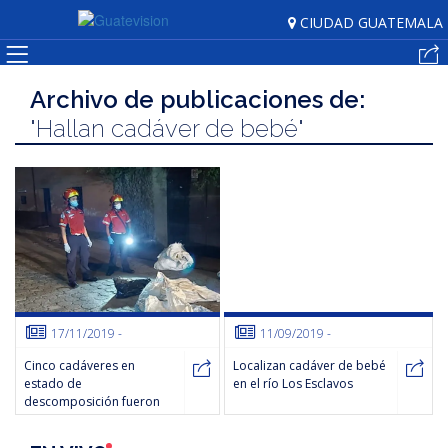
CIUDAD GUATEMALA
Noticias
Archivo de publicaciones de:
"Hallan cadáver de bebé"
Espectáculos
GTV
Play
Alertas
En
17/11/2019
-
11/09/2019
-
Vivo
Cinco cadáveres en
Localizan cadáver de bebé
estado de
en el río Los Esclavos
descomposición fueron
hallados en costales