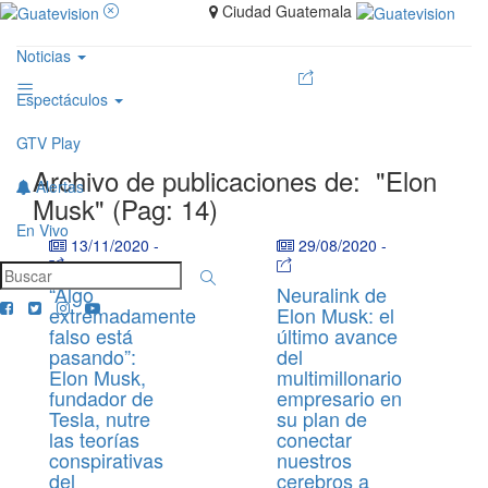
Ciudad Guatemala
Noticias
Espectáculos
GTV Play
Archivo de publicaciones de:
"Elon
Alertas
Musk" (Pag: 14)
En Vivo
13/11/2020
-
29/08/2020
-
“Algo
Neuralink de
extremadamente
Elon Musk: el
falso está
último avance
pasando”:
del
Elon Musk,
multimillonario
fundador de
empresario en
Tesla, nutre
su plan de
las teorías
conectar
conspirativas
nuestros
del
cerebros a