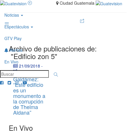
Ciudad Guatemala
Noticias
Espectáculos
GTV Play
Archivo de publicaciones de:
Alertas
"Edificio zon 5"
En Vivo
21/09/2018
-
Galdámez:
“Este edificio
es un
monumento a
la corrupción
de Thelma
Aldana”
En Vivo