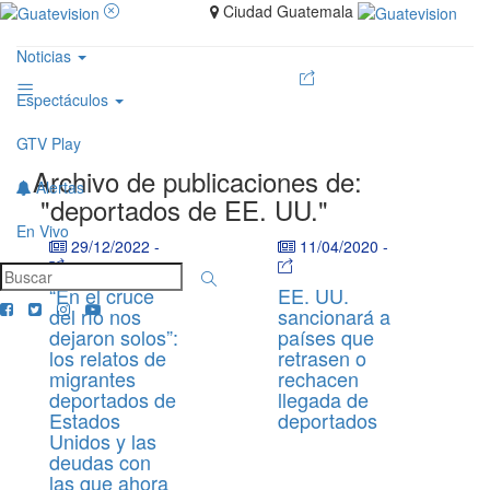
Ciudad Guatemala
Noticias
Espectáculos
GTV Play
Archivo de publicaciones de:
Alertas
"deportados de EE. UU."
En Vivo
29/12/2022
-
11/04/2020
-
“En el cruce
EE. UU.
del río nos
sancionará a
dejaron solos”:
países que
los relatos de
retrasen o
migrantes
rechacen
deportados de
llegada de
Estados
deportados
Unidos y las
deudas con
las que ahora